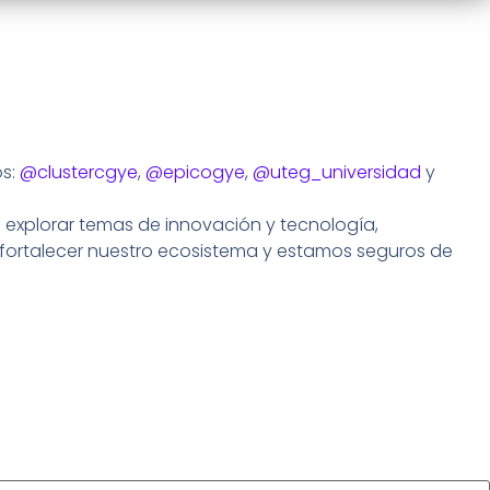
os:
@clustercgye
,
@epicogye
,
@uteg_universidad
y
 explorar temas de innovación y tecnología,
 fortalecer nuestro ecosistema y estamos seguros de