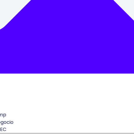
mp
egocio
 EC