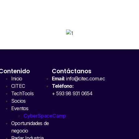
SPONSORS 202
Contenido
Contáctanos
Inicio
Email:
info@citec.com.ec
CITEC
Teléfono:
TechTools
+ 593 98 931 0654
Socios
Eventos
CyberSpaceCamp
Oportunidades de
negocio
Radar Industria