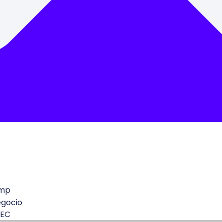
mp
egocio
 EC