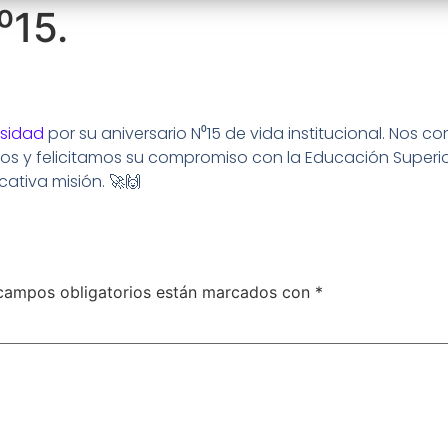
⁰15.
rsidad
por su aniversario N⁰15 de vida institucional. Nos 
s y felicitamos su compromiso con la Educación Superio
ativa misión. 🚀🙌
campos obligatorios están marcados con
*