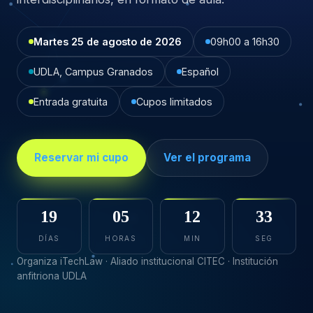
Martes 25 de agosto de 2026
09h00 a 16h30
UDLA, Campus Granados
Español
Entrada gratuita
Cupos limitados
Reservar mi cupo
Ver el programa
19
05
12
32
DÍAS
HORAS
MIN
SEG
Organiza iTechLaw · Aliado institucional CITEC · Institución
anfitriona UDLA