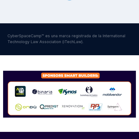
CyberSpaceCamp™ es una marca registrada de la International
Technology Law Association (iTechLaw).
SPONSORS 2026