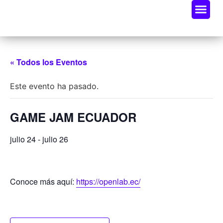
Oportunidades De Negocio
Radar Industria Tech EC
« Todos los Eventos
Este evento ha pasado.
GAME JAM ECUADOR
julio 24
-
julio 26
Conoce más aquí:
https://openlab.ec/