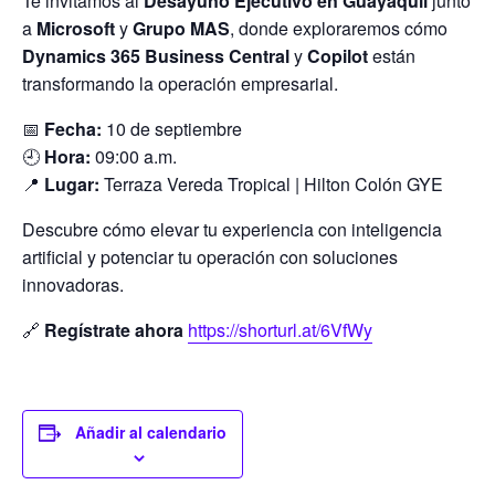
Te invitamos al
Desayuno Ejecutivo en Guayaquil
junto
a
Microsoft
y
Grupo MAS
, donde exploraremos cómo
Dynamics 365 Business Central
y
Copilot
están
transformando la operación empresarial.
📅
Fecha:
10 de septiembre
🕘
Hora:
09:00 a.m.
📍
Lugar:
Terraza Vereda Tropical | Hilton Colón GYE
Descubre cómo elevar tu experiencia con inteligencia
artificial y potenciar tu operación con soluciones
innovadoras.
🔗
Regístrate ahora
https://shorturl.at/6VfWy
Añadir al calendario