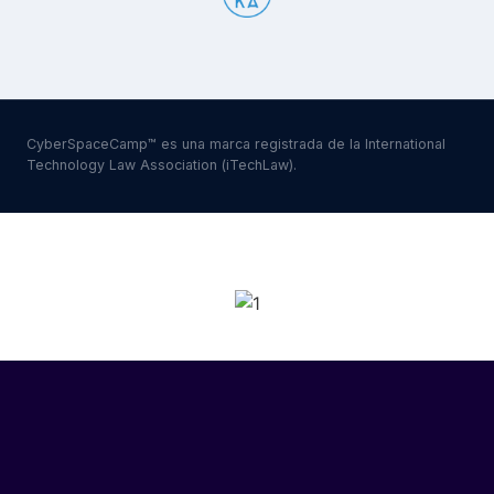
CyberSpaceCamp™ es una marca registrada de la International
Technology Law Association (iTechLaw).
SPONSORS 2026