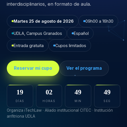
interdisciplinarios, en formato de aula.
Martes 25 de agosto de 2026
09h00 a 16h30
UDLA, Campus Granados
Español
Entrada gratuita
Cupos limitados
Reservar mi cupo
Ver el programa
19
02
49
47
DÍAS
HORAS
MIN
SEG
Organiza iTechLaw · Aliado institucional CITEC · Institución
anfitriona UDLA