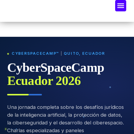
Oportunidades De Negocio
Radar Industria Tech EC
CYBERSPACECAMP™
|
QUITO, ECUADOR
CyberSpaceCamp
Ecuador 2026
Una jornada completa sobre los desafíos jurídicos
de la inteligencia artificial, la protección de datos,
la ciberseguridad y el desarrollo del ciberespacio.
Charlas especializadas y paneles