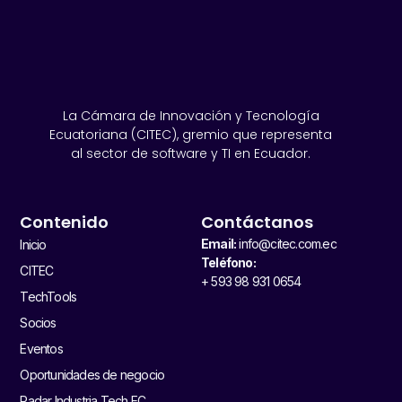
La Cámara de Innovación y Tecnología
Ecuatoriana (CITEC), gremio que representa
al sector de software y TI en Ecuador.
Contenido
Contáctanos
Email:
info@citec.com.ec
Inicio
Teléfono:
CITEC
+ 593 98 931 0654
TechTools
Socios
Eventos
Oportunidades de negocio
Radar Industria Tech EC