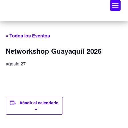
Oportunidades De Negocio
Radar Industria Tech EC
« Todos los Eventos
Networkshop Guayaquil 2026
agosto 27
Añadir al calendario