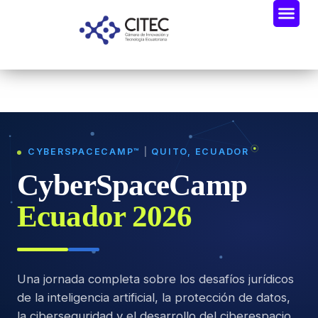
Oportunidades De Negocio
Radar Industria Tech EC
CYBERSPACECAMP™
|
QUITO, ECUADOR
CyberSpaceCamp
Ecuador 2026
Una jornada completa sobre los desafíos jurídicos
de la inteligencia artificial, la protección de datos,
la ciberseguridad y el desarrollo del ciberespacio.