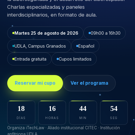
Charlas especializadas y paneles
interdisciplinarios, en formato de aula.
Martes 25 de agosto de 2026
09h00 a 16h30
UDLA, Campus Granados
Español
Entrada gratuita
Cupos limitados
Reservar mi cupo
Ver el programa
18
16
44
52
DÍAS
HORAS
MIN
SEG
Organiza iTechLaw · Aliado institucional CITEC · Institución
anfitriona UDLA