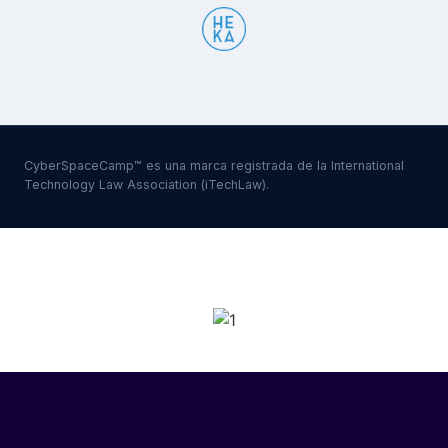
CyberSpaceCamp™ es una marca registrada de la International
Technology Law Association (iTechLaw).
SPONSORS 2026