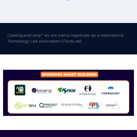
CyberSpaceCamp™ es una marca registrada de la International
Technology Law Association (iTechLaw).
SPONSORS 2026