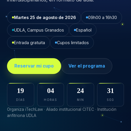
Martes 25 de agosto de 2026
09h00 a 16h30
UDLA, Campus Granados
Español
Entrada gratuita
Cupos limitados
Reservar mi cupo
Ver el programa
19
04
24
29
DÍAS
HORAS
MIN
SEG
Organiza iTechLaw · Aliado institucional CITEC · Institución
anfitriona UDLA