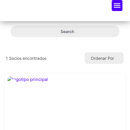
Oportunidades De Negocio
Radar Industria Tech EC
Search
1
Socios encontrados
Ordenar Por