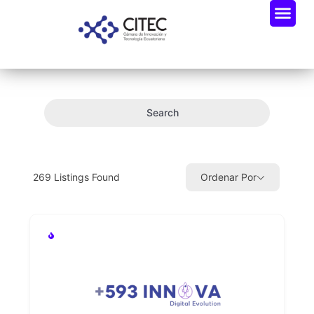
Oportunidades De Negocio
Radar Industria Tech EC
Search
269
Listings Found
Ordenar Por