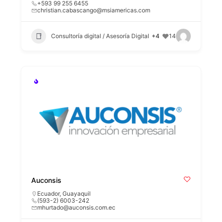
+593 99 255 6455
christian.cabascango@msiamericas.com
Consultoría digital / Asesoría Digital
+4
14
Auconsis
Ecuador
,
Guayaquil
(593-2) 6003-242
mhurtado@auconsis.com.ec