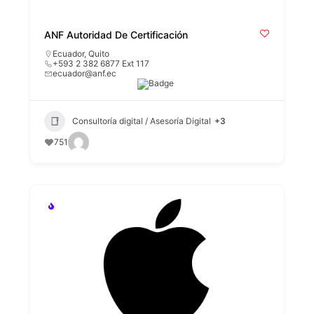
ANF Autoridad De Certificación
Ecuador
,
Quito
+593 2 382 6877 Ext 117
ecuador@anf.ec
Consultoría digital / Asesoría Digital
+3
751