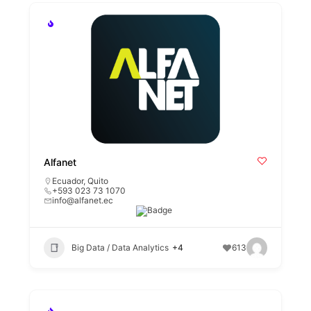
Alfanet
Ecuador
,
Quito
+593 023 73 1070
info@alfanet.ec
Big Data / Data Analytics
+4
613