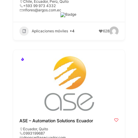
Chile
,
Ecuador
,
Perú
,
Quito
+593 99 973 4332
nflores@argos.com.ec
Aplicaciones móviles
+4
628
ASE – Automation Solutions Ecuador
Ecuador
,
Quito
0993199687
dponce@asecuador.com