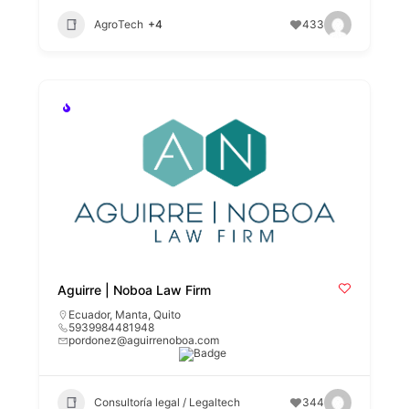
AgroTech
+4
433
Aguirre | Noboa Law Firm
Ecuador
,
Manta
,
Quito
5939984481948
pordonez@aguirrenoboa.com
Consultoría legal / Legaltech
344