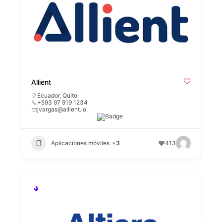
Allient
Ecuador
,
Quito
+593 97 919 1234
jvargas@allient.io
Aplicaciones móviles
+3
413