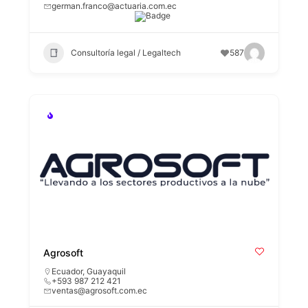
german.franco@actuaria.com.ec
Consultoría legal / Legaltech
587
Agrosoft
Ecuador
,
Guayaquil
+593 987 212 421
ventas@agrosoft.com.ec