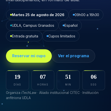
Martes 25 de agosto de 2026
09h00 a 16h30
UDLA, Campus Granados
Español
Entrada gratuita
Cupos limitados
Reservar mi cupo
Ver el programa
19
07
51
05
DÍAS
HORAS
MIN
SEG
Organiza iTechLaw · Aliado institucional CITEC · Institución
anfitriona UDLA