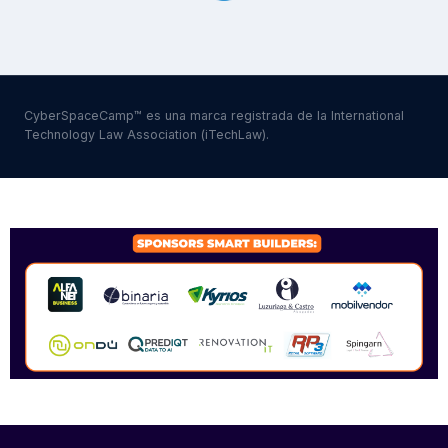
CyberSpaceCamp™ es una marca registrada de la International
Technology Law Association (iTechLaw).
SPONSORS 2026