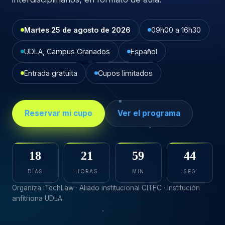
Martes 25 de agosto de 2026
09h00 a 16h30
UDLA, Campus Granados
Español
Entrada gratuita
Cupos limitados
Reservar mi cupo
Ver el programa
18
21
59
43
DÍAS
HORAS
MIN
SEG
Organiza iTechLaw · Aliado institucional CITEC · Institución
anfitriona UDLA