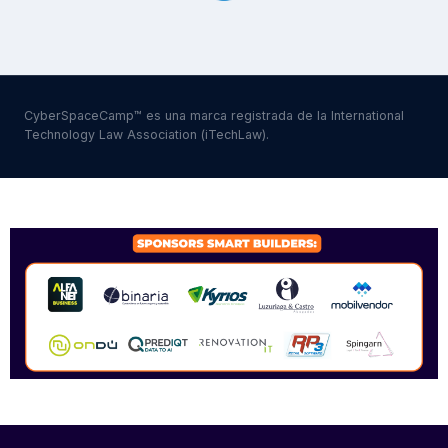
CyberSpaceCamp™ es una marca registrada de la International
Technology Law Association (iTechLaw).
SPONSORS 2026