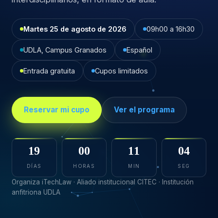
Martes 25 de agosto de 2026
09h00 a 16h30
UDLA, Campus Granados
Español
Entrada gratuita
Cupos limitados
Reservar mi cupo
Ver el programa
19
00
11
02
DÍAS
HORAS
MIN
SEG
Organiza iTechLaw · Aliado institucional CITEC · Institución
anfitriona UDLA