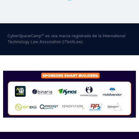
CyberSpaceCamp™ es una marca registrada de la International
Technology Law Association (iTechLaw).
SPONSORS 2026