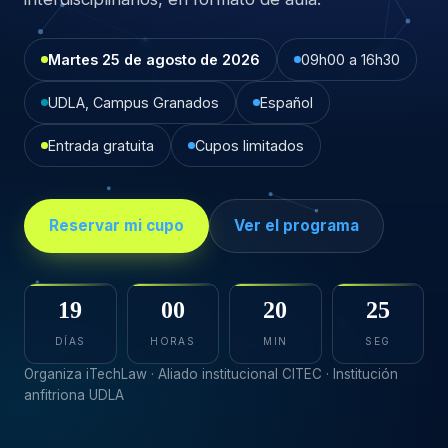
Martes 25 de agosto de 2026
09h00 a 16h30
UDLA, Campus Granados
Español
Entrada gratuita
Cupos limitados
Reservar mi cupo
Ver el programa
19
00
20
24
DÍAS
HORAS
MIN
SEG
Organiza iTechLaw · Aliado institucional CITEC · Institución
anfitriona UDLA