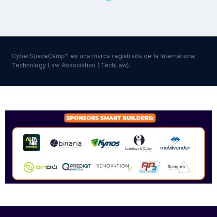
CyberSpaceCamp™ es una marca registrada de la International
Technology Law Association (iTechLaw).
SPONSORS 2026