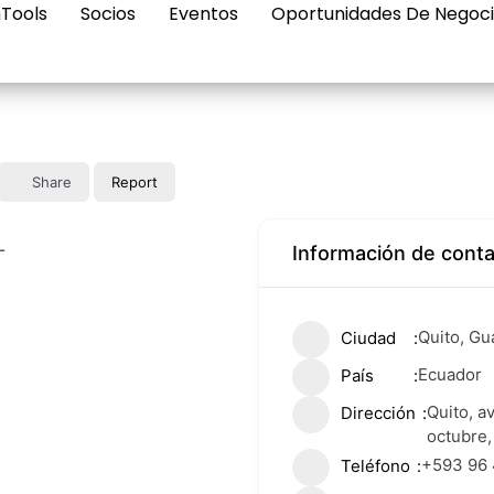
Tools
Socios
Eventos
Oportunidades De Negoc
Share
Report
Información de cont
Quito, Gu
Ciudad
Ecuador
País
Quito, a
Dirección
octubre,
+593 96 
Teléfono