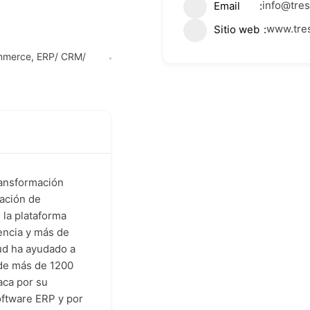
info@tre
Email
www.tre
Sitio web
mmerce
,
ERP/ CRM/
ransformación
tación de
 la plataforma
encia y más de
ud ha ayudado a
 de más de 1200
aca por su
software ERP y por