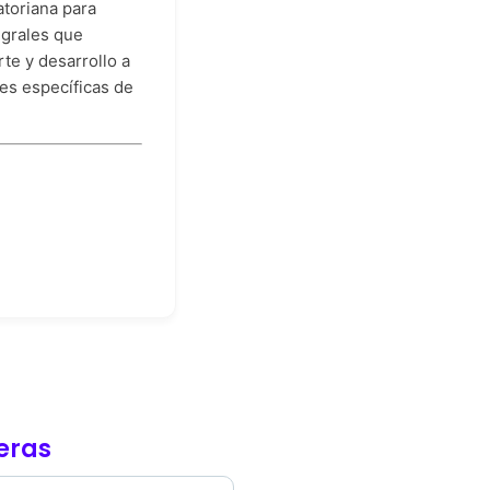
atoriana para
egrales que
rte y desarrollo a
es específicas de
ieras