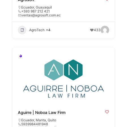
Ecuador
,
Guayaquil
+593 987 212 421
ventas@agrosoft.com.ec
AgroTech
+4
433
Aguirre | Noboa Law Firm
Ecuador
,
Manta
,
Quito
5939984481948