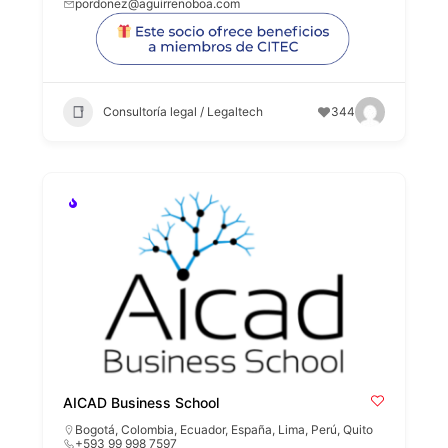
pordonez@aguirrenoboa.com
Consultoría legal / Legaltech
344
AICAD Business School
Bogotá
,
Colombia
,
Ecuador
,
España
,
Lima
,
Perú
,
Quito
+593 99 998 7597