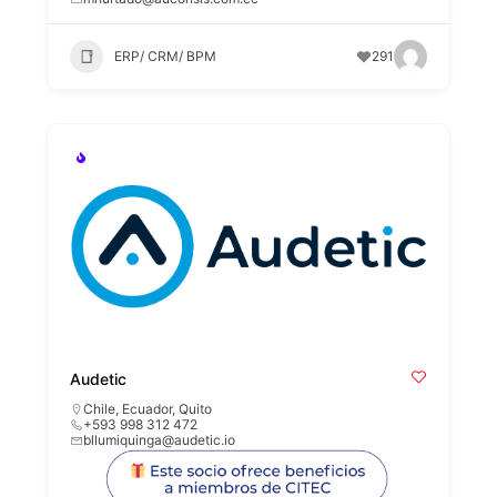
ERP/ CRM/ BPM
291
Audetic
Chile
,
Ecuador
,
Quito
+593 998 312 472
bllumiquinga@audetic.io