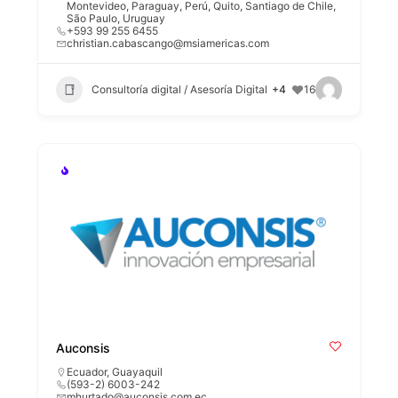
Montevideo
,
Paraguay
,
Perú
,
Quito
,
Santiago de Chile
,
São Paulo
,
Uruguay
+593 99 255 6455
christian.cabascango@msiamericas.com
Consultoría digital / Asesoría Digital
+4
16
Auconsis
Ecuador
,
Guayaquil
(593-2) 6003-242
mhurtado@auconsis.com.ec