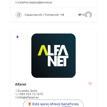
catalina.bajana@aicad.es
Capacitación / Formación
+4
14
Alfanet
Ecuador
,
Quito
+593 023 73 1070
info@alfanet.ec