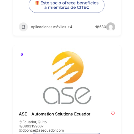
Aplicaciones móviles
+4
630
ASE – Automation Solutions Ecuador
Ecuador
,
Quito
0993199687
dponce@asecuador.com