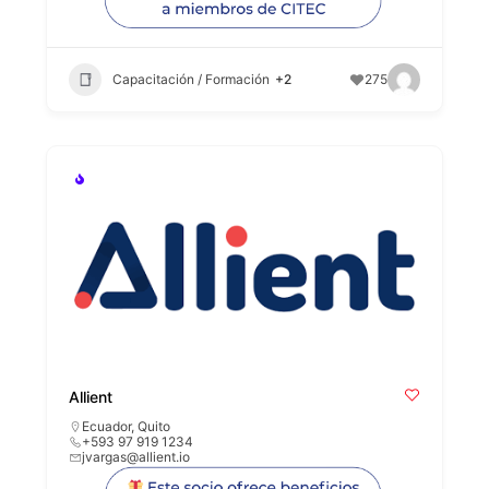
Capacitación / Formación
+2
275
Allient
Ecuador
,
Quito
+593 97 919 1234
jvargas@allient.io