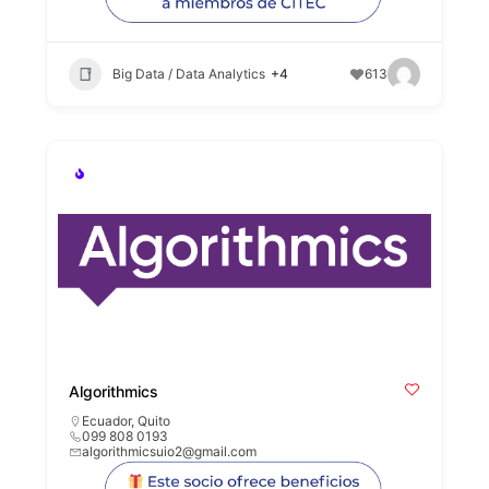
Big Data / Data Analytics
+4
613
Algorithmics
Ecuador
,
Quito
099 808 0193
algorithmicsuio2@gmail.com