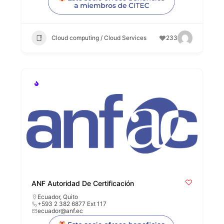
Cloud computing / Cloud Services
233
ANF Autoridad De Certificación
Ecuador
,
Quito
+593 2 382 6877 Ext 117
ecuador@anf.ec