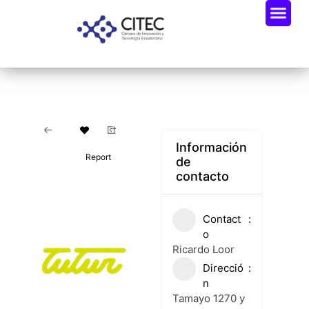
Oportunidades De Negocio
Radar Industria Tech EC
Información
Report
de
contacto
Contact
o
Ricardo Loor
Direcció
n
Tamayo 1270 y