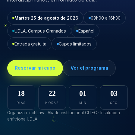
Martes 25 de agosto de 2026
09h00 a 16h30
UDLA, Campus Granados
Español
Entrada gratuita
Cupos limitados
Reservar mi cupo
Ver el programa
18
22
01
03
DÍAS
HORAS
MIN
SEG
Organiza iTechLaw · Aliado institucional CITEC · Institución
anfitriona UDLA