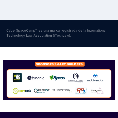
CyberSpaceCamp™ es una marca registrada de la International
Technology Law Association (iTechLaw).
SPONSORS 2026