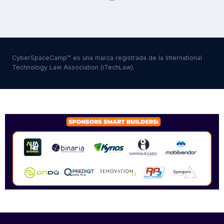
CyberSpaceCamp™ es una marca registrada de la International
Technology Law Association (iTechLaw).
SPONSORS 2026