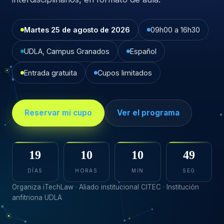
Martes 25 de agosto de 2026
09h00 a 16h30
UDLA, Campus Granados
Español
Entrada gratuita
Cupos limitados
Reservar mi cupo
Ver el programa
19
10
10
48
DÍAS
HORAS
MIN
SEG
Organiza iTechLaw · Aliado institucional CITEC · Institución
anfitriona UDLA