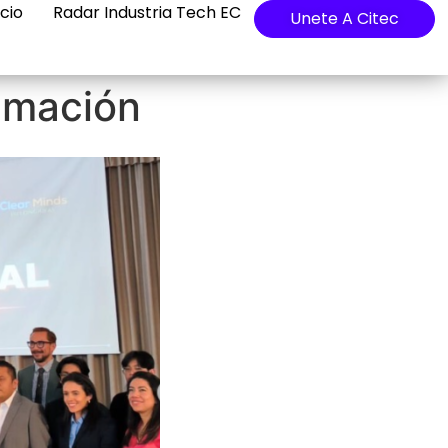
cio
Radar Industria Tech EC
Unete A Citec
amación