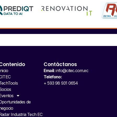
Contenido
Contáctanos
Inicio
Email:
info@citec.com.ec
CITEC
Teléfono:
TechTools
+ 593 98 931 0654
Socios
Eventos
Oportunidades de
negocio
Radar Industria Tech EC