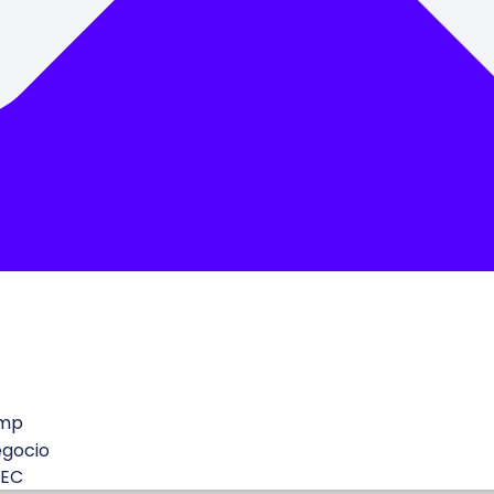
mp
egocio
 EC