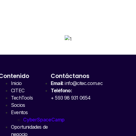
SPONSORS 202
Contenido
Contáctanos
Inicio
Email:
info@citec.com.ec
CITEC
Teléfono:
TechTools
+ 593 98 931 0654
Socios
Eventos
CyberSpaceCamp
Oportunidades de
negocio