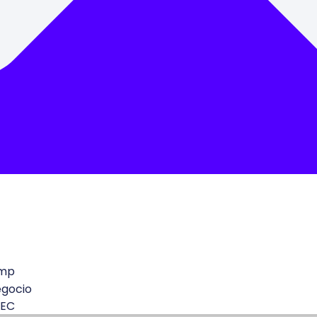
mp
egocio
 EC