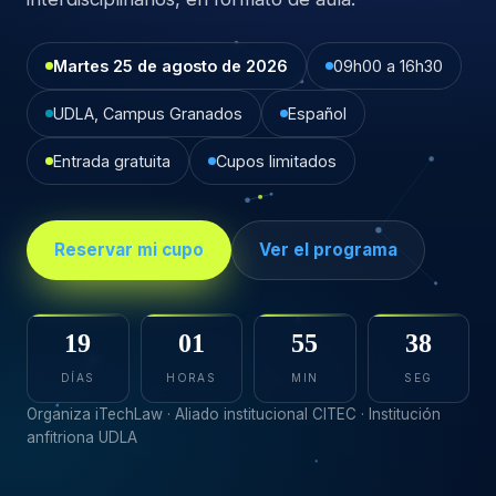
Martes 25 de agosto de 2026
09h00 a 16h30
UDLA, Campus Granados
Español
Entrada gratuita
Cupos limitados
Reservar mi cupo
Ver el programa
19
01
55
36
DÍAS
HORAS
MIN
SEG
Organiza iTechLaw · Aliado institucional CITEC · Institución
anfitriona UDLA