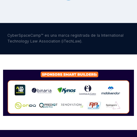
CyberSpaceCamp™ es una marca registrada de la International
Technology Law Association (iTechLaw).
SPONSORS 2026