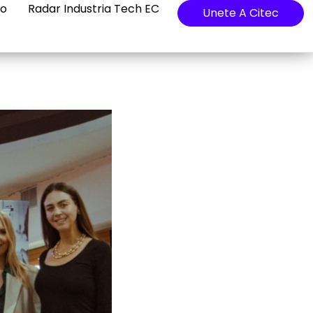
io
Radar Industria Tech EC
Unete A Citec