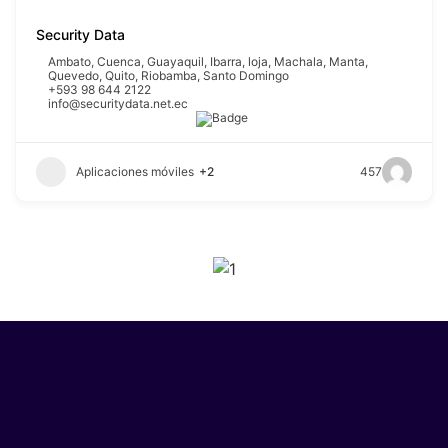
Security Data
Ambato
,
Cuenca
,
Guayaquil
,
Ibarra
,
loja
,
Machala
,
Manta
,
Quevedo
,
Quito
,
Riobamba
,
Santo Domingo
+593 98 644 2122
info@securitydata.net.ec
Aplicaciones móviles
+2
457
SPONSORS 2026