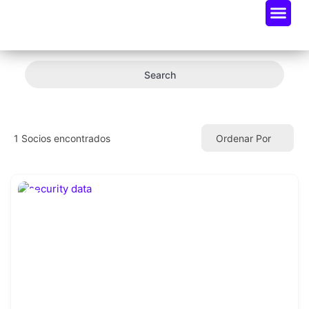
Oportunidades De Negocio
Radar Industria Tech EC
Search
1
Socios encontrados
Ordenar Por