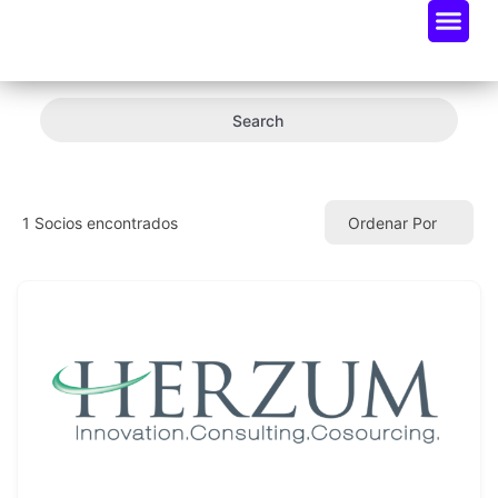
Oportunidades De Negocio
Radar Industria Tech EC
Search
1
Socios encontrados
Ordenar Por