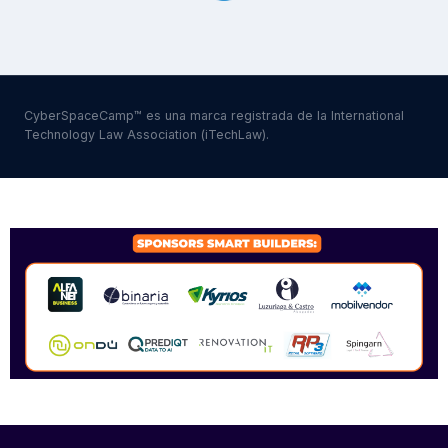
CyberSpaceCamp™ es una marca registrada de la International
Technology Law Association (iTechLaw).
SPONSORS 2026