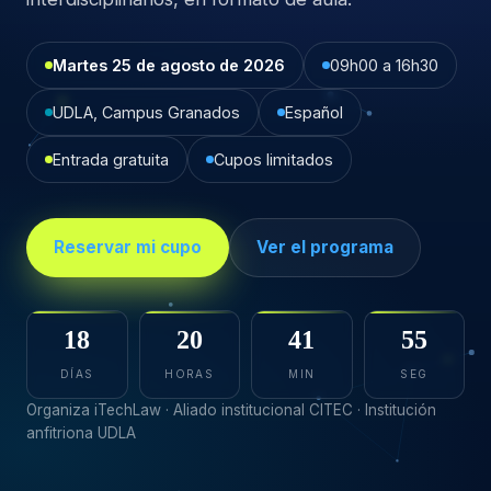
Martes 25 de agosto de 2026
09h00 a 16h30
UDLA, Campus Granados
Español
Entrada gratuita
Cupos limitados
Reservar mi cupo
Ver el programa
18
20
41
53
DÍAS
HORAS
MIN
SEG
Organiza iTechLaw · Aliado institucional CITEC · Institución
anfitriona UDLA