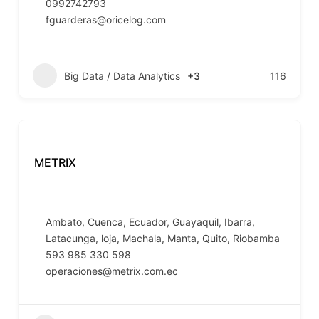
0992742793
fguarderas@oricelog.com
Big Data / Data Analytics
+3
116
METRIX
Ambato
,
Cuenca
,
Ecuador
,
Guayaquil
,
Ibarra
,
Latacunga
,
loja
,
Machala
,
Manta
,
Quito
,
Riobamba
593 985 330 598
operaciones@metrix.com.ec