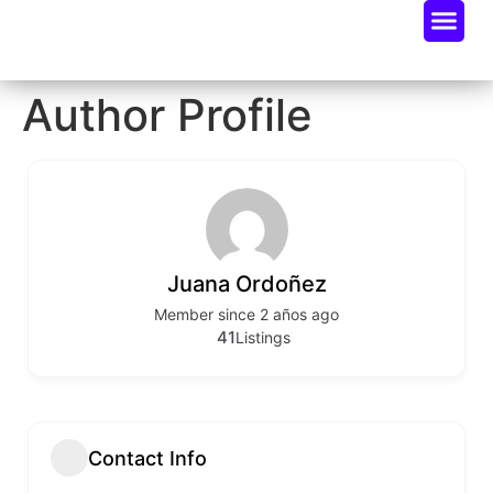
Oportunidades De Negocio
Radar Industria Tech EC
Author Profile
Juana Ordoñez
Member since 2 años ago
41
Listings
Contact Info