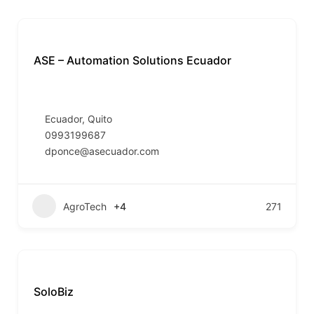
ASE – Automation Solutions Ecuador
Ecuador
,
Quito
0993199687
dponce@asecuador.com
AgroTech
+4
271
SoloBiz