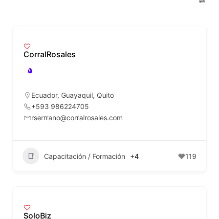
CorralRosales
Ecuador
,
Guayaquil
,
Quito
+593 986224705
rserrrano@corralrosales.com
Capacitación / Formación
+4
119
SoloBiz