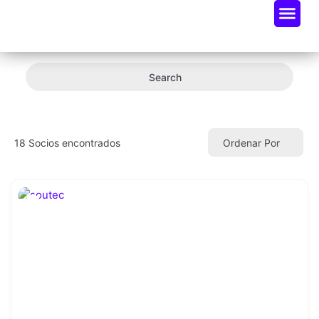
Oportunidades De Negocio
Radar Industria Tech EC
Search
18
Socios encontrados
Ordenar Por