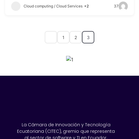
Cloud computing / Cloud Services
+2
37
1
2
3
SPONSORS 2026
La Cámara de Innovación y Tecnología
Ecuatoriana (CITEC), gremio que representa
al sector de software y TI en Ecuador.