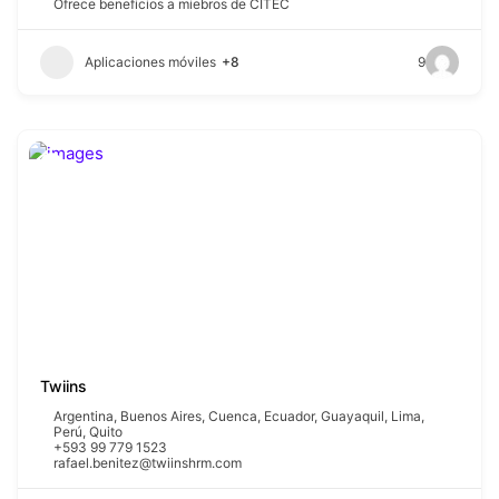
Ofrece beneficios a miebros de CITEC
Aplicaciones móviles
+8
9
Twiins
Argentina
,
Buenos Aires
,
Cuenca
,
Ecuador
,
Guayaquil
,
Lima
,
Perú
,
Quito
+593 99 779 1523
rafael.benitez@twiinshrm.com