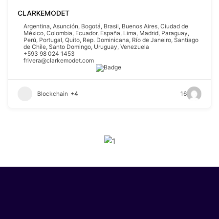
CLARKEMODET
Argentina
,
Asunción
,
Bogotá
,
Brasil
,
Buenos Aires
,
Ciudad de
México
,
Colombia
,
Ecuador
,
España
,
Lima
,
Madrid
,
Paraguay
,
Perú
,
Portugal
,
Quito
,
Rep. Dominicana
,
Río de Janeiro
,
Santiago
de Chile
,
Santo Domingo
,
Uruguay
,
Venezuela
+593 98 024 1453
frivera@clarkemodet.com
Blockchain
+4
16
SPONSORS 2026