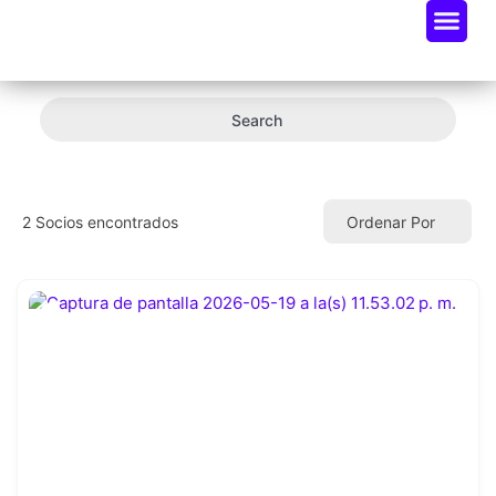
Oportunidades De Negocio
Radar Industria Tech EC
Search
2
Socios encontrados
Ordenar Por