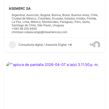
ASEMERC SA
Argentina
,
Asunción
,
Bogotá
,
Bolivia
,
Brasil
,
Buenos Aires
,
Chile
,
Ciudad de México
,
Colombia
,
Ecuador
,
Estados Unidos
,
Florida
,
La Paz
,
Lima
,
México
,
Montevideo
,
Paraguay
,
Perú
,
Quito
,
Santiago de Chile
,
São Paulo
,
Uruguay
+593 99 255 6455
christian.cabascango@msiamericas.com
Consultoría digital / Asesoría Digital
+4
14