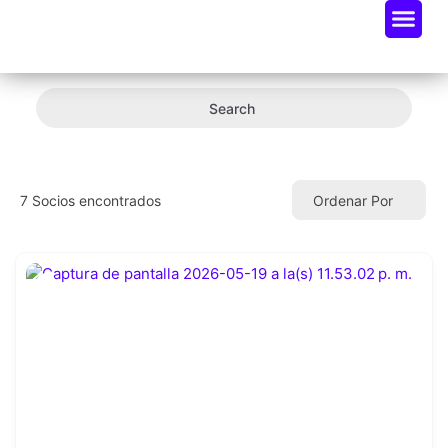
Oportunidades De Negocio
Radar Industria Tech EC
Search
7
Socios encontrados
Ordenar Por