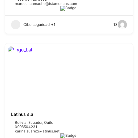
marcela.camacho@istamericas.com
Ciberseguridad
+1
13
Latinus s.a
Bolivia
,
Ecuador
,
Quito
0998504231
karina.suarez@latinus.net