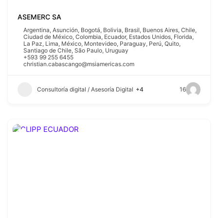
ASEMERC SA
Argentina
,
Asunción
,
Bogotá
,
Bolivia
,
Brasil
,
Buenos Aires
,
Chile
,
Ciudad de México
,
Colombia
,
Ecuador
,
Estados Unidos
,
Florida
,
La Paz
,
Lima
,
México
,
Montevideo
,
Paraguay
,
Perú
,
Quito
,
Santiago de Chile
,
São Paulo
,
Uruguay
+593 99 255 6455
christian.cabascango@msiamericas.com
Consultoría digital / Asesoría Digital
+4
16