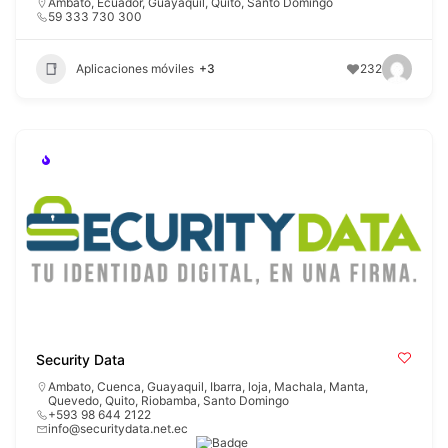
Ambato
,
Ecuador
,
Guayaquil
,
Quito
,
Santo Domingo
59 333 730 300
Aplicaciones móviles
+3
232
Security Data
Ambato
,
Cuenca
,
Guayaquil
,
Ibarra
,
loja
,
Machala
,
Manta
,
Quevedo
,
Quito
,
Riobamba
,
Santo Domingo
+593 98 644 2122
info@securitydata.net.ec