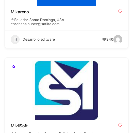
Mikareno
Ecuador
,
Santo Domingo
,
USA
adriana.nunez@safike.com
Desarrollo software
340
MivilSoft