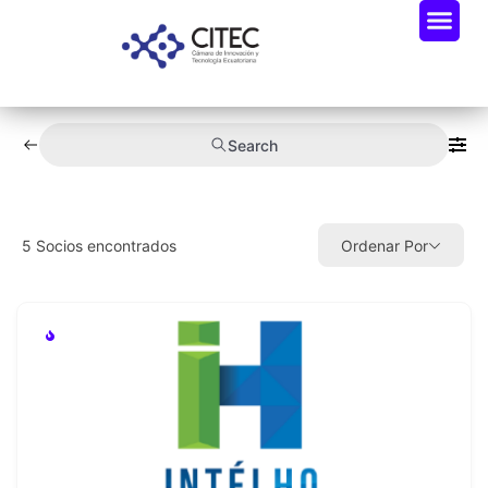
Oportunidades De Negocio
Radar Industria Tech EC
Search
5
Socios encontrados
Ordenar Por