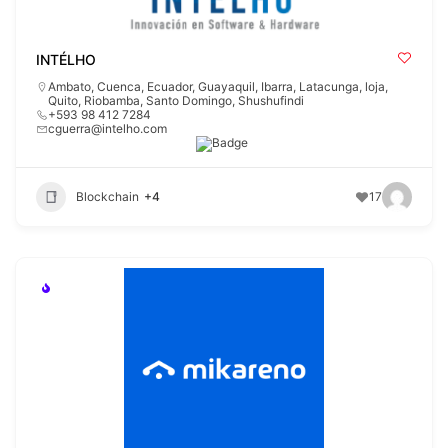
INTÉLHO
Ambato
,
Cuenca
,
Ecuador
,
Guayaquil
,
Ibarra
,
Latacunga
,
loja
,
Quito
,
Riobamba
,
Santo Domingo
,
Shushufindi
+593 98 412 7284
cguerra@intelho.com
Blockchain
+4
17