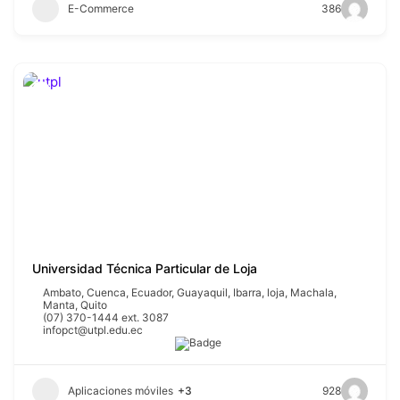
E-Commerce
386
Universidad Técnica Particular de Loja
Ambato
,
Cuenca
,
Ecuador
,
Guayaquil
,
Ibarra
,
loja
,
Machala
,
Manta
,
Quito
(07) 370-1444 ext. 3087
infopct@utpl.edu.ec
Aplicaciones móviles
+3
928