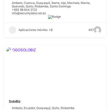
Ambato
,
Cuenca
,
Guayaquil
,
Ibarra
,
loja
,
Machala
,
Manta
,
Quevedo
,
Quito
,
Riobamba
,
Santo Domingo
+593 98 644 2122
info@securitydata.net.ec
Aplicaciones móviles
+2
457
SoloBiz
Ambato
,
Ecuador
,
Guayaquil
,
Quito
,
Riobamba