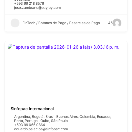
+593 99 218 8576
jose.zambrano@payjoy.com
FinTech / Botones de Pago / Pasarelas de Pago
45
Sinfopac Internacional
Argentina
,
Bogotá
,
Brasil
,
Buenos Aires
,
Colombia
,
Ecuador
,
Porto
,
Portugal
,
Quito
,
São Paulo
+593 99 066 0864
eduardo.palacios@sinfopac.com