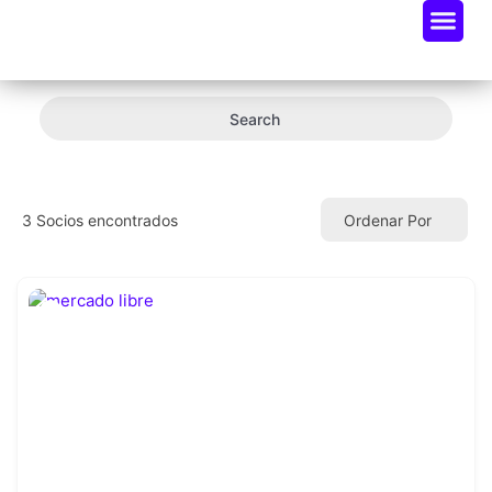
Oportunidades De Negocio
Radar Industria Tech EC
Search
3
Socios encontrados
Ordenar Por