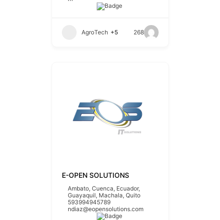
AgroTech
+5
268
E-OPEN SOLUTIONS
Ambato
,
Cuenca
,
Ecuador
,
Guayaquil
,
Machala
,
Quito
593994945789
ndiaz@eopensolutions.com