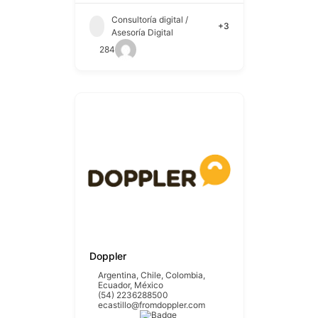
Consultoría digital /
+3
Asesoría Digital
284
Doppler
Argentina
,
Chile
,
Colombia
,
Ecuador
,
México
(54) 2236288500
ecastillo@fromdoppler.com