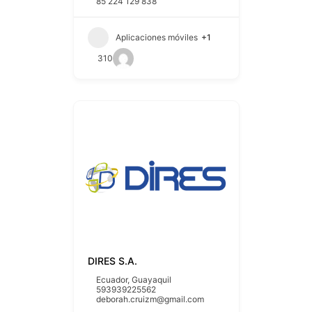
85 224 129 838
Aplicaciones móviles
+1
310
DIRES S.A.
Ecuador
,
Guayaquil
593939225562
deborah.cruizm@gmail.com