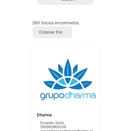
269
Socios encontrados
Ordenar Por
Dharma
Ecuador
,
Quito
593992863038
alejandropozo@grupodharma.or