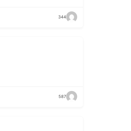
344
587