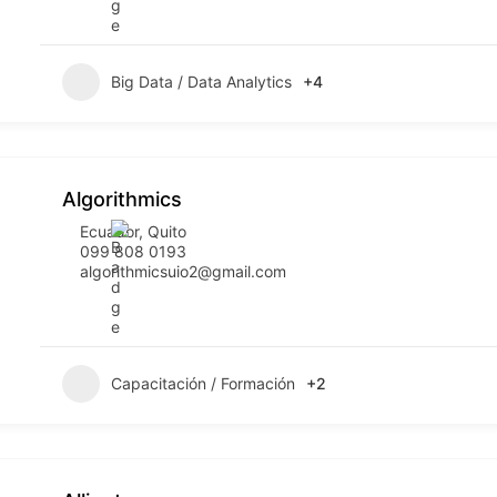
Big Data / Data Analytics
+4
Algorithmics
Ecuador
,
Quito
099 808 0193
algorithmicsuio2@gmail.com
Capacitación / Formación
+2