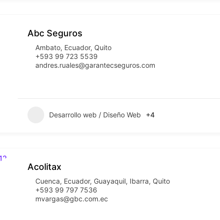
Abc Seguros
Ambato
,
Ecuador
,
Quito
+593 99 723 5539
andres.ruales@garantecseguros.com
Desarrollo web / Diseño Web
+4
Acolitax
Cuenca
,
Ecuador
,
Guayaquil
,
Ibarra
,
Quito
+593 99 797 7536
mvargas@gbc.com.ec