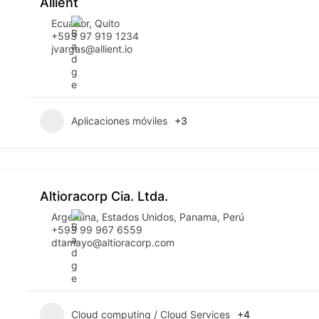
Allient
Ecuador
,
Quito
+593 97 919 1234
jvargas@allient.io
Aplicaciones móviles
+3
Altioracorp Cia. Ltda.
Argentina
,
Estados Unidos
,
Panama
,
Perú
+593 99 967 6559
dtamayo@altioracorp.com
Cloud computing / Cloud Services
+4