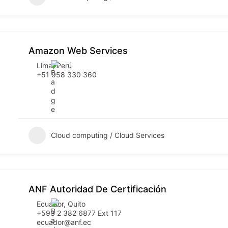
Amazon Web Services
Lima
,
Perú
+51 958 330 360
Cloud computing / Cloud Services
ANF Autoridad De Certificación
Ecuador
,
Quito
+593 2 382 6877 Ext 117
ecuador@anf.ec