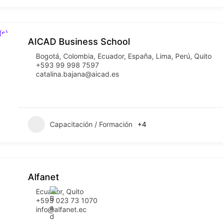
AICAD Business School
Bogotá
,
Colombia
,
Ecuador
,
España
,
Lima
,
Perú
,
Quito
+593 99 998 7597
catalina.bajana@aicad.es
Capacitación / Formación
+4
Alfanet
Ecuador
,
Quito
+593 023 73 1070
info@alfanet.ec