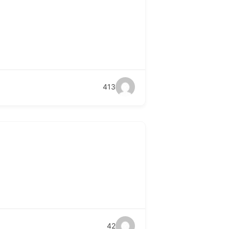
413
42