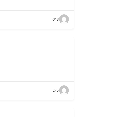
613
275