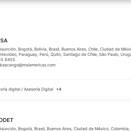
 SA
Asunción
,
Bogotá
,
Bolivia
,
Brasil
,
Buenos Aires
,
Chile
,
Ciudad de Méxi
ntevideo
,
Paraguay
,
Perú
,
Quito
,
Santiago de Chile
,
São Paulo
,
Urug
55 6455
cabascango@msiamericas.com
oría digital / Asesoría Digital
+4
ODET
Asunción
,
Bogotá
,
Brasil
,
Buenos Aires
,
Ciudad de México
,
Colombia
,