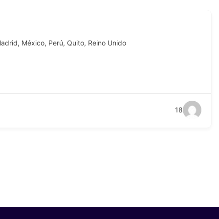
adrid
,
México
,
Perú
,
Quito
,
Reino Unido
18
6