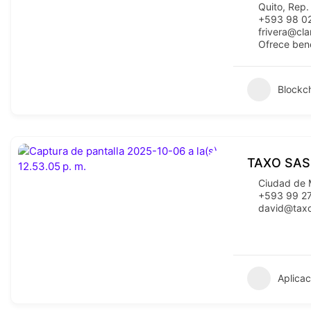
Quito
,
Rep.
+593 98 0
frivera@cl
Ofrece ben
Blockc
TAXO SAS
Ciudad de 
+593 99 2
david@tax
Aplicac