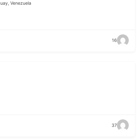
guay
,
Venezuela
16
37