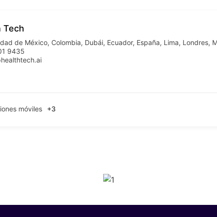
h Tech
udad de México
,
Colombia
,
Dubái
,
Ecuador
,
España
,
Lima
,
Londres
,
M
01 9435
healthtech.ai
iones móviles
+3
SPONSORS 202