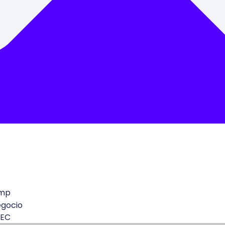
mp
egocio
 EC