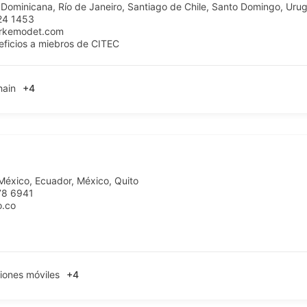
 Dominicana
,
Río de Janeiro
,
Santiago de Chile
,
Santo Domingo
,
Uru
24 1453
arkemodet.com
eficios a miebros de CITEC
hain
+4
México
,
Ecuador
,
México
,
Quito
78 6941
o.co
iones móviles
+4