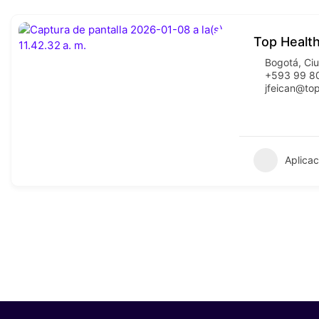
Top Healt
Bogotá
,
Ci
+593 99 8
jfeican@top
Aplicac