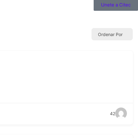
Unete a Citec
Ordenar Por
42