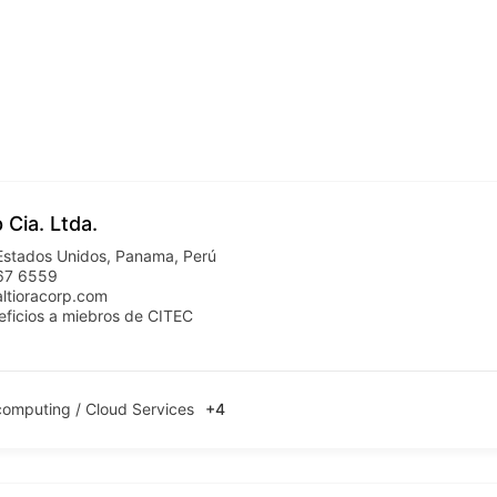
 Cia. Ltda.
Estados Unidos
,
Panama
,
Perú
67 6559
tioracorp.com
eficios a miebros de CITEC
computing / Cloud Services
+4