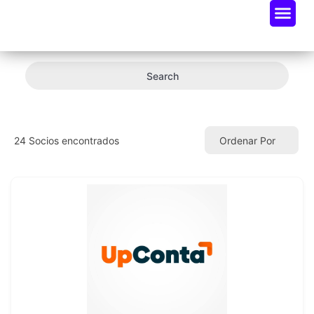
Oportunidades De Negocio
Radar Industria Tech EC
Search
24
Socios encontrados
Ordenar Por