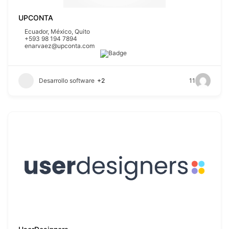
UPCONTA
Ecuador
,
México
,
Quito
+593 98 194 7894
enarvaez@upconta.com
Desarrollo software
+2
11