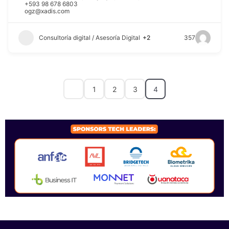
+593 98 678 6803
ogz@xadis.com
Consultoría digital / Asesoría Digital
+2
357
1
2
3
4
SPONSORS 2026