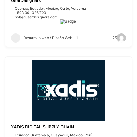
UserDesigners
Cuenca
,
Ecuador
,
México
,
Quito
,
Veracruz
+593 961 026 799
hola@userdesigners.com
Desarrollo web / Diseño Web
+1
25
XADIS DIGITAL SUPPLY CHAIN
Ecuador
,
Guatemala
,
Guayaquil
,
México
,
Perú