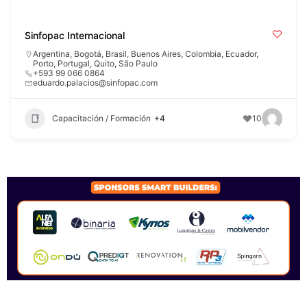
Sinfopac Internacional
Argentina
,
Bogotá
,
Brasil
,
Buenos Aires
,
Colombia
,
Ecuador
,
Porto
,
Portugal
,
Quito
,
São Paulo
+593 99 066 0864
eduardo.palacios@sinfopac.com
Capacitación / Formación
+4
10
SPONSORS 2026