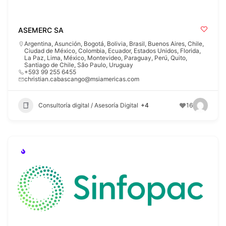
ASEMERC SA
Argentina
,
Asunción
,
Bogotá
,
Bolivia
,
Brasil
,
Buenos Aires
,
Chile
,
Ciudad de México
,
Colombia
,
Ecuador
,
Estados Unidos
,
Florida
,
La Paz
,
Lima
,
México
,
Montevideo
,
Paraguay
,
Perú
,
Quito
,
Santiago de Chile
,
São Paulo
,
Uruguay
+593 99 255 6455
christian.cabascango@msiamericas.com
Consultoría digital / Asesoría Digital
+4
16