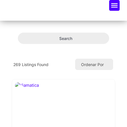
Oportunidades De Negocio
Radar Industria Tech EC
Search
269
Listings Found
Ordenar Por