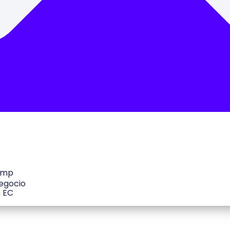
amp
egocio
h EC