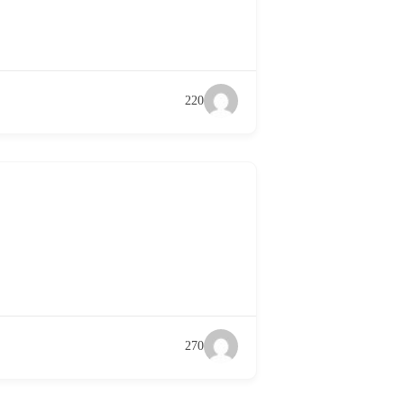
220
270