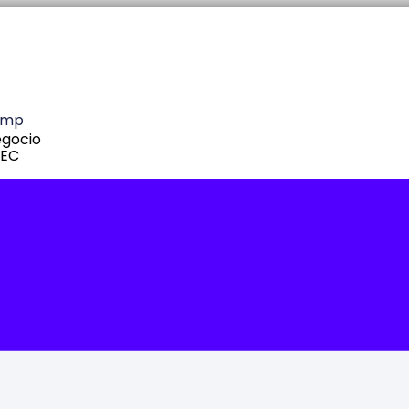
amp
egocio
 EC