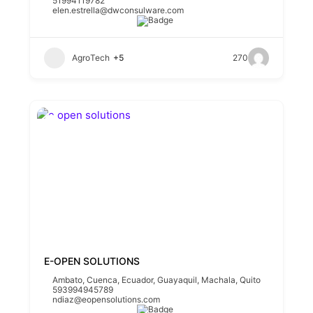
51994119782
elen.estrella@dwconsulware.com
AgroTech
+5
270
E-OPEN SOLUTIONS
Ambato
,
Cuenca
,
Ecuador
,
Guayaquil
,
Machala
,
Quito
593994945789
ndiaz@eopensolutions.com