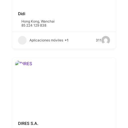
Didi
Hong Kong
,
Wanchai
85 224 129 838
Aplicaciones móviles
+1
311
DIRES S.A.