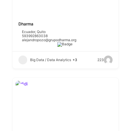
Dharma
Ecuador
,
Quito
593992863038
alejandropozo@grupodharma.org
Big Data / Data Analytics
+3
223