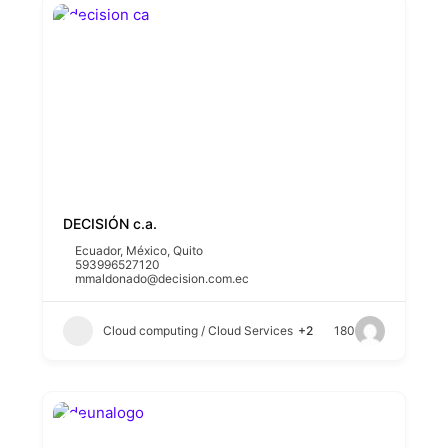
DECISIÓN c.a.
Ecuador
,
México
,
Quito
593996527120
mmaldonado@decision.com.ec
Cloud computing / Cloud Services
+2
180