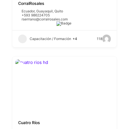
CorralRosales
Ecuador
,
Guayaquil
,
Quito
+593 986224705
rserrrano@corralrosales.com
Capacitación / Formación
+4
118
Cuatro Ríos