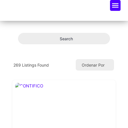
Oportunidades De Negocio
Radar Industria Tech EC
Search
269
Listings Found
Ordenar Por