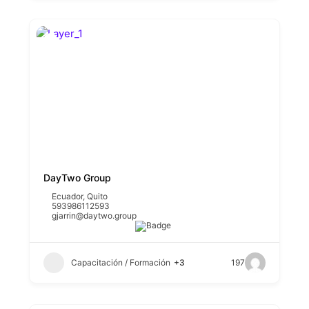
DayTwo Group
Ecuador
,
Quito
593986112593
gjarrin@daytwo.group
Capacitación / Formación
+3
197