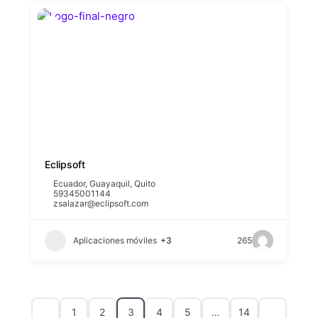
Eclipsoft
Ecuador
,
Guayaquil
,
Quito
59345001144
zsalazar@eclipsoft.com
Aplicaciones móviles
+3
265
1
2
3
4
5
…
14