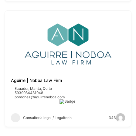
Aguirre | Noboa Law Firm
Ecuador
,
Manta
,
Quito
5939984481948
pordonez@aguirrenoboa.com
Consultoría legal / Legaltech
343