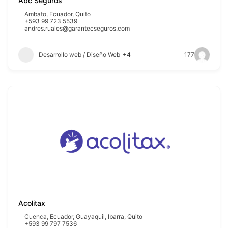
Abc Seguros
Ambato
,
Ecuador
,
Quito
+593 99 723 5539
andres.ruales@garantecseguros.com
Desarrollo web / Diseño Web
+4
177
Acolitax
Cuenca
,
Ecuador
,
Guayaquil
,
Ibarra
,
Quito
+593 99 797 7536