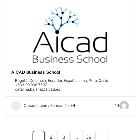
AICAD Business School
Bogotá
,
Colombia
,
Ecuador
,
España
,
Lima
,
Perú
,
Quito
+593 99 998 7597
catalina.bajana@aicad.es
Capacitación / Formación
+4
14
1
2
3
…
39