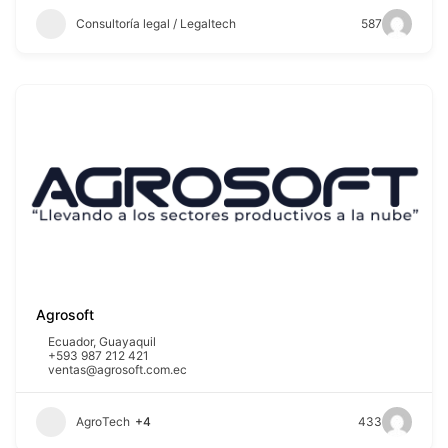
Consultoría legal / Legaltech
587
Agrosoft
Ecuador
,
Guayaquil
+593 987 212 421
ventas@agrosoft.com.ec
AgroTech
+4
433