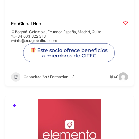
EduGlobal Hub
Bogotá
,
Colombia
,
Ecuador
,
España
,
Madrid
,
Quito
+34 603 322 313
info@eduglobalhub.com
Capacitación / Formación
+3
40