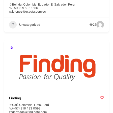
Bolivia
,
Colombia
,
Ecuador
,
El Salvador
,
Perú
+593 99 506 1566
jclopez@exacta.com.ec
Uncategorized
26
Finding
Calí
,
Colombia
,
Lima
,
Perú
(+57) 316 483 0593
darteaga@findingtc.com