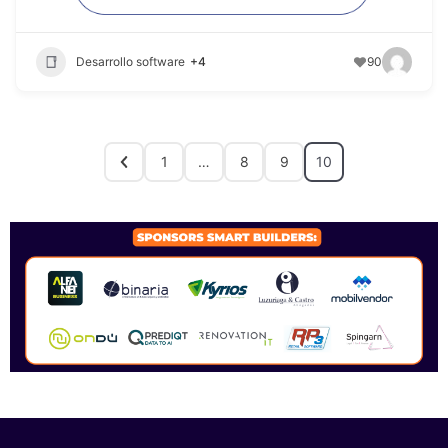
Desarrollo software
+4
90
1
…
8
9
10
SPONSORS 2026