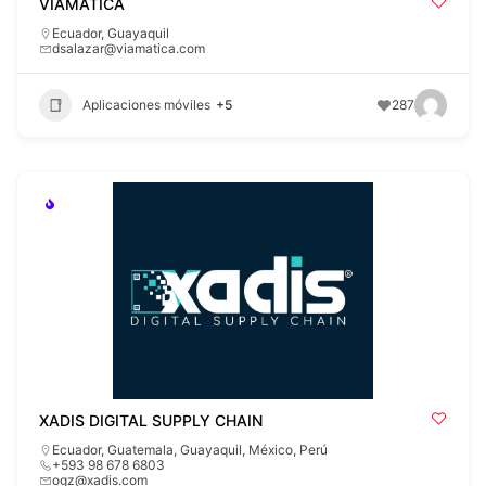
VIAMATICA
Ecuador
,
Guayaquil
dsalazar@viamatica.com
Aplicaciones móviles
+5
287
XADIS DIGITAL SUPPLY CHAIN
Ecuador
,
Guatemala
,
Guayaquil
,
México
,
Perú
+593 98 678 6803
ogz@xadis.com