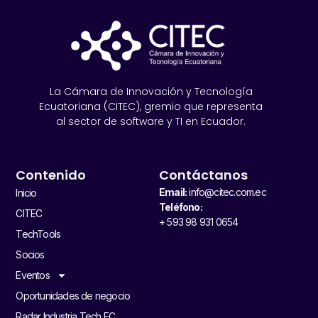
La Cámara de Innovación y Tecnología
Ecuatoriana (CITEC), gremio que representa
al sector de software y TI en Ecuador.
Contenido
Contáctanos
Email:
info@citec.com.ec
Inicio
Teléfono:
CITEC
+ 593 98 931 0654
TechTools
Socios
Eventos
Oportunidades de negocio
Radar Industria Tech EC