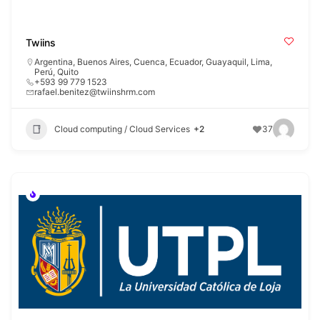
Twiins
Argentina
,
Buenos Aires
,
Cuenca
,
Ecuador
,
Guayaquil
,
Lima
,
Perú
,
Quito
+593 99 779 1523
rafael.benitez@twiinshrm.com
Cloud computing / Cloud Services
+2
37