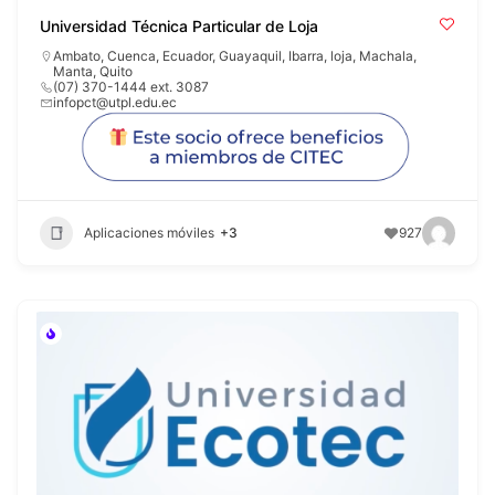
Universidad Técnica Particular de Loja
Ambato
,
Cuenca
,
Ecuador
,
Guayaquil
,
Ibarra
,
loja
,
Machala
,
Manta
,
Quito
(07) 370-1444 ext. 3087
infopct@utpl.edu.ec
Aplicaciones móviles
+3
927