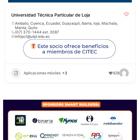
Universidad Técnica Particular de Loja
Ambato
,
Cuenca
,
Ecuador
,
Guayaquil
,
Ibarra
,
loja
,
Machala
,
Manta
,
Quito
(07) 370-1444 ext. 3087
infopct@utpl.edu.ec
Aplicaciones móviles
+3
928
SPONSORS 2026