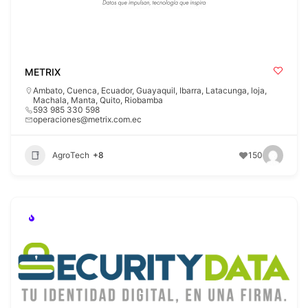
METRIX
Ambato
,
Cuenca
,
Ecuador
,
Guayaquil
,
Ibarra
,
Latacunga
,
loja
,
Machala
,
Manta
,
Quito
,
Riobamba
593 985 330 598
operaciones@metrix.com.ec
AgroTech
+8
150