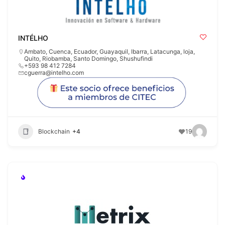
INTÉLHO
Ambato
,
Cuenca
,
Ecuador
,
Guayaquil
,
Ibarra
,
Latacunga
,
loja
,
Quito
,
Riobamba
,
Santo Domingo
,
Shushufindi
+593 98 412 7284
cguerra@intelho.com
Blockchain
+4
19