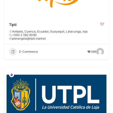
Tipti
Ambato
,
Cuenca
,
Ecuador
,
Guayaquil
,
Latacunga
,
loja
+593 2 382 6090
pierangela@tipti.market
E-Commerce
386