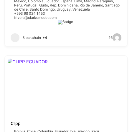
México
,
Colombia
,
Ecuador
,
España
,
Lima
,
Madrid
,
Paraguay
,
Perú
,
Portugal
,
Quito
,
Rep. Dominicana
,
Río de Janeiro
,
Santiago
de Chile
,
Santo Domingo
,
Uruguay
,
Venezuela
+593 98 024 1453
frivera@clarkemodet.com
Blockchain
+4
16
Clipp
Bolivia
,
Chile
,
Colombia
,
Ecuador
,
loja
,
México
,
Perú