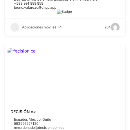
+593 991 898 859
bruno.valarezo@clipp.app
Aplicaciones móviles
+1
284
DECISIÓN c.a.
Ecuador
,
México
,
Quito
593996527120
mmaldonado@decision.com.ec