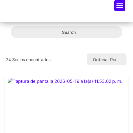
Oportunidades De Negocio
Radar Industria Tech EC
Search
24
Socios encontrados
Ordenar Por