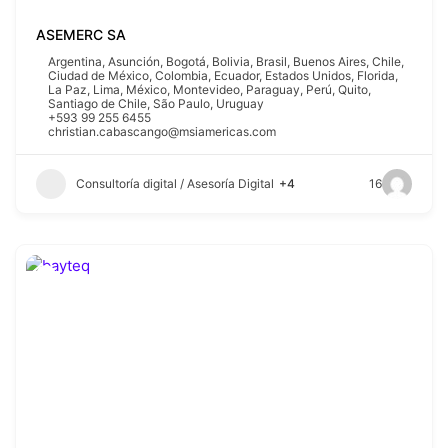
ASEMERC SA
Argentina
,
Asunción
,
Bogotá
,
Bolivia
,
Brasil
,
Buenos Aires
,
Chile
,
Ciudad de México
,
Colombia
,
Ecuador
,
Estados Unidos
,
Florida
,
La Paz
,
Lima
,
México
,
Montevideo
,
Paraguay
,
Perú
,
Quito
,
Santiago de Chile
,
São Paulo
,
Uruguay
+593 99 255 6455
christian.cabascango@msiamericas.com
Consultoría digital / Asesoría Digital
+4
16